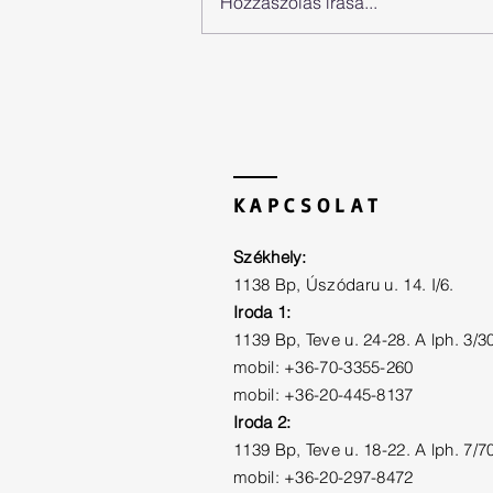
Hozzászólás írása...
Szegedi Olimpiai Központ
Maty-éri hidak
KAPCSOLAT
Székhely:
1138 Bp, Úszódaru u. 14. I/6.
Iroda 1:
1139 Bp, Teve u. 24-28. A lph. 3/3
mobil: +36-70-3355-260
mobil: +36-20-445-8137
Iroda 2:
1139 Bp, Teve u. 18-22. A lph. 7/7
mobil: +36-20-297-8472