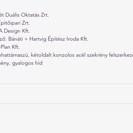
t Duális Oktatás Zrt.
ítőipari Zrt.
A Design Kft.
ő: Bánáti + Hartvig Építész Iroda Kft.
Plan Kft.
hattámaszú, kétoldalt konzolos acél szekrény felszerkeze
mény, gyalogos híd