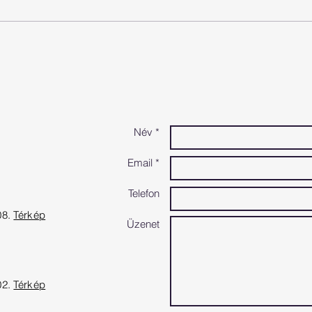
Győrszentiván, M19 sz. út
Győri Rába
feletti gyalogos, kerékpáros
saru
felüljáró
Név *
Email *
Telefon
08.
Térkép
Üzenet
02.
Térkép