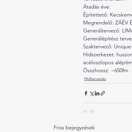
Átadás éve: 
Építettető: Kecskemé
Megrendelő: ZÁÉV Ép
Generáltervező: LIM
Generálépítész tervez
Szaktervező: Unique-
Hídszerkezet: huszon
acéloszlopos alépít
Összhossz: ~650fm
Hídtervezés
Friss bejegyzések