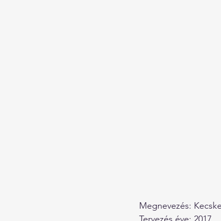
Megnevezés: Kecskem
Tervezés éve: 2017