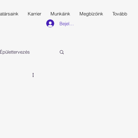
atársaink
Karrier
Munkáink
Megbízóink
Tovább
Bejelentkezés
Épülettervezés