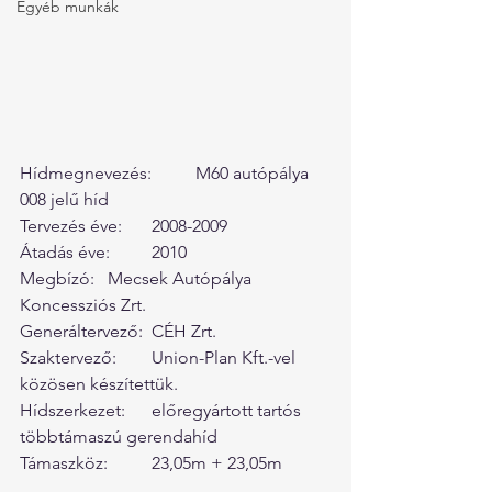
Egyéb munkák
Hídmegnevezés:	M60 autópálya 
008 jelű híd
Tervezés éve:	2008-2009
Átadás éve:	2010
Megbízó:	Mecsek Autópálya 
Koncessziós Zrt.
Generáltervező:	CÉH Zrt.
Szaktervező:	Union-Plan Kft.-vel 
közösen készítettük.
Hídszerkezet:	előregyártott tartós 
többtámaszú gerendahíd
Támaszköz:	23,05m + 23,05m