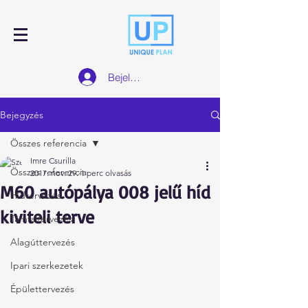
Bejelentkezés
Bejegyzés
Összes referencia
Imre Csurilla
Összes referencia
2017. nov. 29.
1 perc olvasás
M60 autópálya 008 jelű híd
Hídtervezés
kiviteli terve
Támfaltervezés
Alagúttervezés
Ipari szerkezetek
Épülettervezés